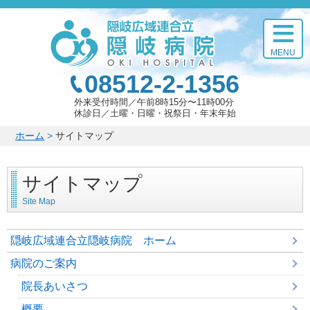
このページの本文へ
MENU
08512-2-1356
外来受付時間
午前8時15分〜11時00分
休診日
土曜・日曜・祝祭日・年末年始
こ
ホーム
>
サイトマップ
の
ペ
サイトマップ
ー
ジ
Site Map
の
位
置:
隠岐広域連合立隠岐病院 ホーム
病院のご案内
院長あいさつ
概要