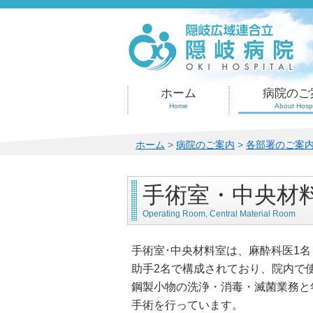
このページの本文へ
ホーム
病院のご
Home
About Hospi
こ
ホーム
>
病院のご案内
>
各部署のご案
の
ペ
手術室・中央材
ー
ジ
Operating Room, Central Material Room
の
位
置:
手術室･中央材料室は、麻酔科医1名
助手2名で構成されており、院内で
鋼製小物の洗浄・消毒・滅菌業務と年間
手術を行っています。