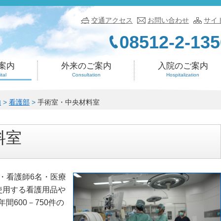
交通アクセス
お問い合わせ
サイ
08512-2-135
案内
外来のご案内
入院のご案内
tal
Consultation
Hospitalization
内
>
看護部
>
手術室・中央材料室
料室
・看護師6名・医療
使用する看護用品や
600－750件の