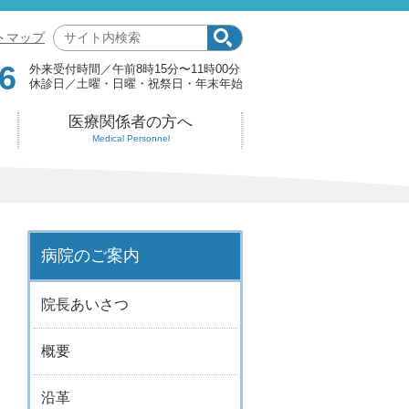
サ
トマップ
イ
6
外来受付時間
午前8時15分〜11時00分
ト
休診日
土曜・日曜・祝祭日・年末年始
内
検
医療関係者の方へ
索:
Medical Personnel
病院のご案内
院長あいさつ
概要
沿革