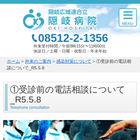
このページの本文へ
MENU
08512-2-1356
外来受付時間
午前8時15分〜11時00分
休診日
土曜・日曜・祝祭日・年末年始
こ
ホーム
>
外来のご案内
>
感染対策について
>
①受診前の電話相
の
談について_R5.5.8
ペ
ー
①受診前の電話相談について
ジ
の
_R5.5.8
位
置:
Telephone consultation