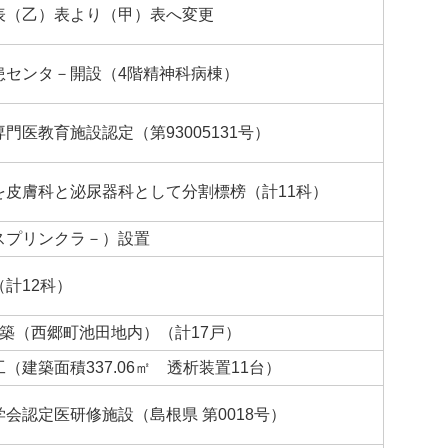
表（乙）表より（甲）表へ変更
患センタ－開設（4階精神科病棟）
門医教育施設認定（第93005131号）
を皮膚科と泌尿器科として分割標榜（計11科）
スプリンクラ－）設置
計12科）
築（西郷町池田地内）（計17戸）
（建築面積337.06㎡ 透析装置11台）
会認定医研修施設（島根県 第0018号）