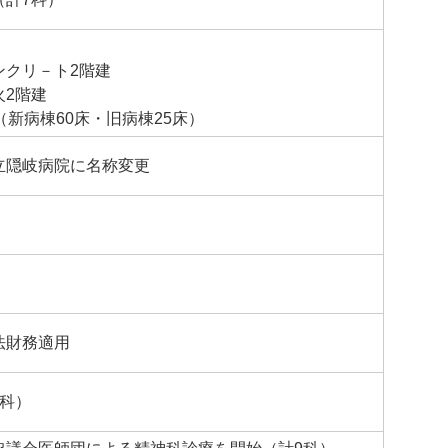
ンクリ－ト2階建
火2階建
（新病棟60床・旧病棟25床）
立隠岐病院に名称変更
法財務適用
8科）