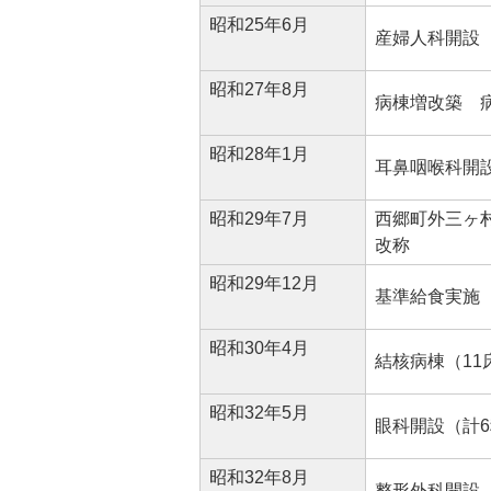
昭和25年6月
産婦人科開設
昭和27年8月
病棟増改築 病
昭和28年1月
耳鼻咽喉科開
昭和29年7月
西郷町外三ヶ
改称
昭和29年12月
基準給食実施
昭和30年4月
結核病棟（11
昭和32年5月
眼科開設（計
昭和32年8月
整形外科開設