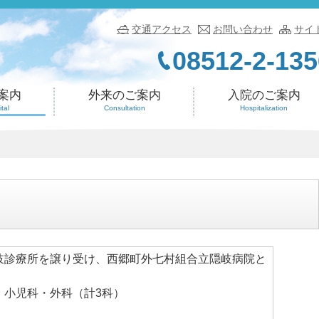
交通アクセス
お問い合わせ
サイ
08512-2-135
案内
外来のご案内
入院のご案内
tal
Consultation
Hospitalization
岐診療所を譲り受け、西郷町外七村組合立隠岐病院と
・小児科・外科（計3科）