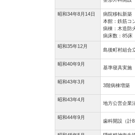
昭和34年8月14日
病院移転新築
本館：鉄筋コ
病棟：木造防
病床数：85床
昭和35年12月
島後町村組合
昭和40年9月
基準寝具実施
昭和43年3月
3階病棟増築
昭和43年4月
地方公営企業
昭和44年9月
歯科開設（計