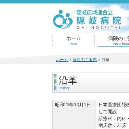
このページの本文へ
ホーム
病院のご
Home
About Hospi
こ
ホーム
>
病院のご案内
>
沿革
の
ペ
沿革
ー
ジ
History
の
位
置:
昭和23年10月1日
日本医療団隠
して開設
診療科：内科
病床数：21床