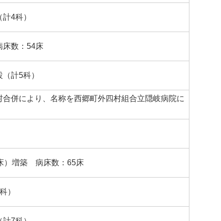
（計4科）
床数：54床
設（計5科）
村合併により、名称を西郷町外四村組合立隠岐病院に
床）増築 病床数：65床
6科）
（計7科）