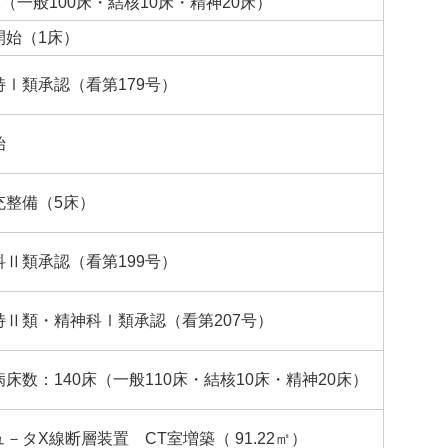
床（一般100床・結核10床・精神20床）
開始（1床）
Ⅰ類承認（看第179号）
始
充整備（5床）
Ⅱ類承認（看第199号）
特Ⅱ類・精神科Ⅰ類承認（看第207号）
床数：140床（一般110床・結核10床・精神20床）
－タX線断層装置 CT室増築（ 91.22㎡）