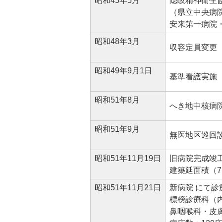
昭和45年5月
隠岐精神衛生
（県立中央病
安来第一病院
昭和48年3月
収容定員変更 
昭和49年9月1日
基準看護実施
昭和51年8月
へき地中核病
昭和51年9月
無医地区巡回
昭和51年11月19日
旧病院完成竣
建築延面積（7
昭和51年11月21日
新病院 にて診
標榜診療科（
鼻咽喉科・皮