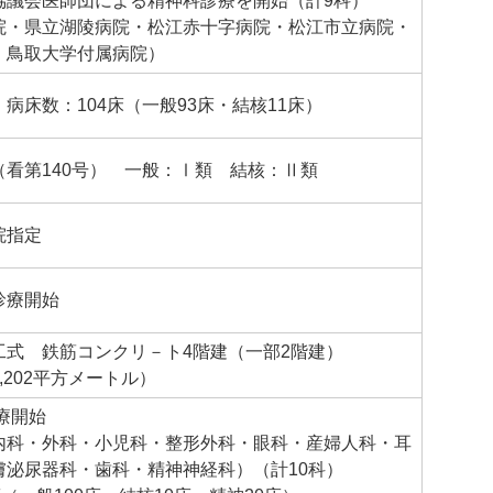
協議会医師団による精神科診療を開始（計9科）
院・県立湖陵病院・松江赤十字病院・松江市立病院・
・鳥取大学付属病院）
病床数：104床（一般93床・結核11床）
（看第140号） 一般：Ⅰ類 結核：Ⅱ類
院指定
診療開始
工式 鉄筋コンクリ－ト4階建（一部2階建）
,202平方メートル）
療開始
内科・外科・小児科・整形外科・眼科・産婦人科・耳
膚泌尿器科・歯科・精神神経科）（計10科）