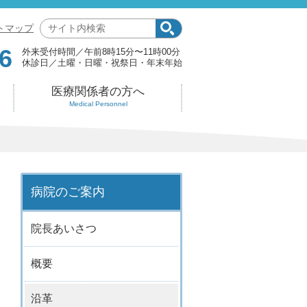
サ
トマップ
イ
6
外来受付時間
午前8時15分〜11時00分
ト
休診日
土曜・日曜・祝祭日・年末年始
内
検
医療関係者の方へ
索:
Medical Personnel
病院のご案内
院長あいさつ
概要
沿革