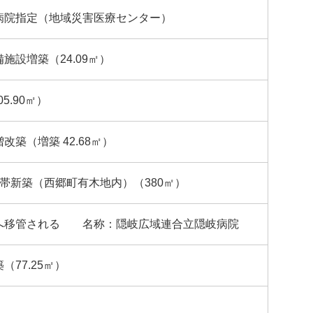
病院指定（地域災害医療センター）
施設増築（24.09㎡）
5.90㎡）
改築（増築 42.68㎡）
帯新築（西郷町有木地内）（380㎡）
へ移管される 名称：隠岐広域連合立隠岐病院
（77.25㎡）