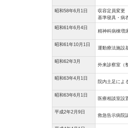
昭和58年6月1日
収容定員変更 
基準寝具・病衣
昭和61年6月4日
精神科病棟増床
昭和61年10月1日
運動療法施設
昭和62年3月
外来診察室（整
昭和63年4月1日
院内土足によ
昭和63年6月1日
医療相談室設
平成2年2月9日
救急告示病院