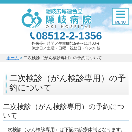
このページの本文へ
MENU
08512-2-1356
外来受付時間
午前8時15分〜11時00分
休診日
土曜・日曜・祝祭日・年末年始
こ
ホーム
>
二次検診（がん検診専用）の予約について
の
ペ
二次検診（がん検診専用）の予
ー
ジ
約について
の
位
置:
二次検診（がん検診専用）の予約につ
いて
二次検診（がん検診専用）は下記の診療体制となります。