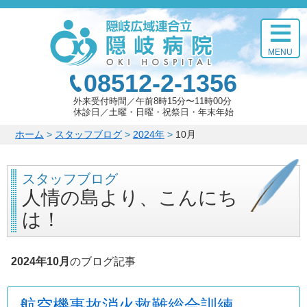
このページの本文へ
MENU
08512-2-1356
外来受付時間
午前8時15分〜11時00分
休診日
土曜・日曜・祝祭日・年末年始
こ
ホーム
>
スタッフブログ
>
2024年
>
10月
の
ペ
スタッフブログ
ー
ジ
人情の島より、こんにち
の
は！
位
置:
2024年10月
のブログ記事
航空機事故消火救難総合訓練