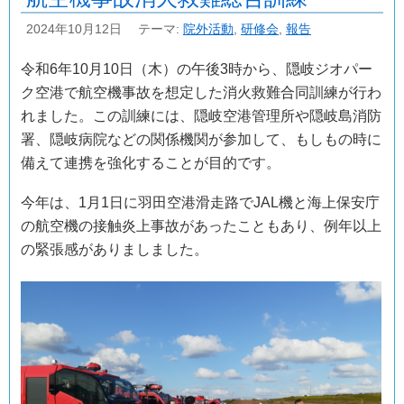
2024年10月12日
テーマ:
院外活動
,
研修会
,
報告
令和6年10月10日（木）の午後3時から、隠岐ジオパー
ク空港で航空機事故を想定した消火救難合同訓練が行わ
れました。この訓練には、隠岐空港管理所や隠岐島消防
署、隠岐病院などの関係機関が参加して、もしもの時に
備えて連携を強化することが目的です。
今年は、1月1日に羽田空港滑走路でJAL機と海上保安庁
の航空機の接触炎上事故があったこともあり、例年以上
の緊張感がありましました。