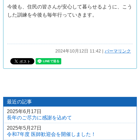
今後も、住民の皆さんが安心して暮らせるように、こう
した訓練を今後も毎年行っていきます。
2024年10月12日 11:42
|
“航
パーマリンク
空
機
事
故
消
火
救
最近の記事
難
総
2025年6月17日
合
長年のご尽力に感謝を込めて
訓
2025年5月27日
練”
令和7年度 医師歓迎会を開催しました！
の