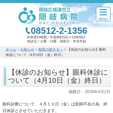
このページの本文へ
MENU
08512-2-1356
外来受付時間
午前8時15分〜11時00分
休診日
土曜・日曜・祝祭日・年末年始
こ
ホーム
>
お知らせ
>
島民の皆さまへ
>
【休診のお知らせ】眼科
の
休診について（4月10日（金）終日）
ペ
ー
【休診のお知らせ】眼科休診に
ジ
の
ついて（4月10日（金）終日）
位
置:
掲載日：
2026年4月2日
眼科診療について、４月１０日（金）は医師不在の為、終
日休診とさせていただきます。