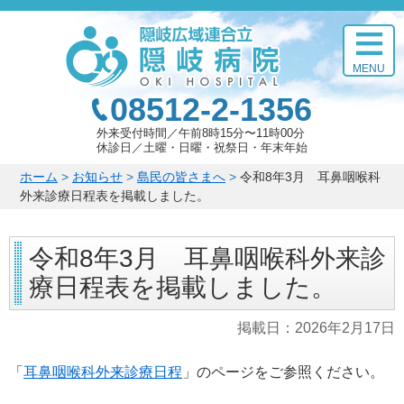
このページの本文へ
MENU
08512-2-1356
外来受付時間
午前8時15分〜11時00分
休診日
土曜・日曜・祝祭日・年末年始
こ
ホーム
>
お知らせ
>
島民の皆さまへ
>
令和8年3月 耳鼻咽喉科
の
外来診療日程表を掲載しました。
ペ
ー
令和8年3月 耳鼻咽喉科外来診
ジ
の
療日程表を掲載しました。
位
置:
掲載日：
2026年2月17日
「
耳鼻咽喉科外来診療日程
」のページをご参照ください。