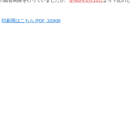
の面会制限を行っていましたが、
令和8年6月16日
より下記のと
印刷用はこちら
[PDF: 320KB]