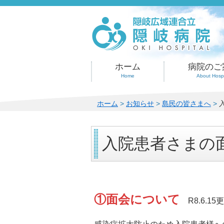
このページの本文へ
ホーム
病院のご
Home
About Hospi
こ
ホーム
>
お知らせ
>
島民の皆さまへ
>
の
ペ
ー
入院患者さまの
ジ
の
位
置:
①面会について
R8.6.15