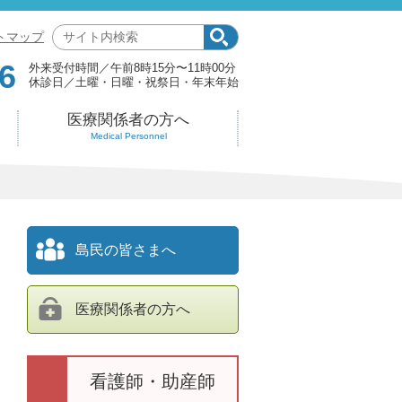
サ
トマップ
イ
6
外来受付時間
午前8時15分〜11時00分
ト
休診日
土曜・日曜・祝祭日・年末年始
内
検
医療関係者の方へ
索:
Medical Personnel
島民の皆さまへ
医療関係者の方へ
看護師・助産師