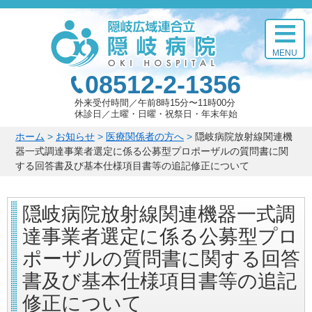
このページの本文へ
MENU
08512-2-1356
外来受付時間
午前8時15分〜11時00分
休診日
土曜・日曜・祝祭日・年末年始
こ
ホーム
>
お知らせ
>
医療関係者の方へ
>
隠岐病院放射線関連機
の
器一式調達事業者選定に係る公募型プロポーザルの質問書に関
ペ
する回答書及び基本仕様項目書等の追記修正について
ー
ジ
隠岐病院放射線関連機器一式調
の
位
達事業者選定に係る公募型プロ
置:
ポーザルの質問書に関する回答
書及び基本仕様項目書等の追記
修正について