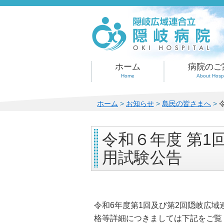
このページの本文へ
ホーム
病院のご
Home
About Hospi
こ
ホーム
>
お知らせ
>
島民の皆さまへ
>
の
ペ
令和６年度 第1
ー
ジ
用試験公告
の
位
置:
令和6年度第1回及び第2回隠岐広
格等詳細につきましては下記をご覧