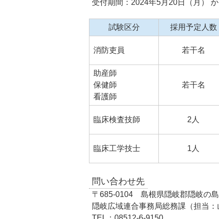
受付期間：2024年5月20日（月） か
試験区分
採用予定人数
消防吏員
若干名
助産師
保健師
若干名
看護師
臨床検査技師
2人
臨床工学技士
1人
問い合わせ先
〒685-0104 島根県隠岐郡隠岐の島
隠岐広域連合事務局総務課（担当：
TEL：08512-6-9150