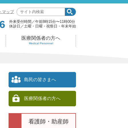
サ
トマップ
イ
6
外来受付時間
午前8時15分〜11時00分
ト
休診日
土曜・日曜・祝祭日・年末年始
内
検
医療関係者の方へ
索:
Medical Personnel
島民の皆さまへ
医療関係者の方へ
看護師・助産師