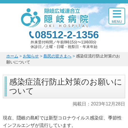
このページの本文へ
MENU
08512-2-1356
外来受付時間
午前8時15分〜11時00分
休診日
土曜・日曜・祝祭日・年末年始
こ
ホーム
>
お知らせ
>
島民の皆さまへ
>
感染症流行防止対策のお
の
願いについて
ペ
ー
感染症流行防止対策のお願いに
ジ
の
ついて
位
置:
掲載日：
2023年12月28日
現在、隠岐の島町では新型コロナウイルス感染症、季節性
インフルエンザが流行しています。