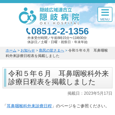
このページの本文へ
MENU
08512-2-1356
外来受付時間
午前8時15分〜11時00分
休診日
土曜・日曜・祝祭日・年末年始
こ
ホーム
>
お知らせ
>
島民の皆さまへ
>
令和５年６月 耳鼻咽喉
の
科外来診療日程表を掲載しました
ペ
ー
令和５年６月 耳鼻咽喉科外来
ジ
の
診療日程表を掲載しました
位
置:
掲載日：
2023年5月17日
「
耳鼻咽喉科外来診療日程
」のページをご参照ください。