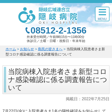
このページの本文へ
MENU
08512-2-1356
外来受付時間
午前8時15分〜11時00分
休診日
土曜・日曜・祝祭日・年末年始
こ
ホーム
>
お知らせ
>
島民の皆さまへ
>
当院病棟入院患者さま新
の
型コロナ感染確認に係る調査報告について
ペ
ー
当院病棟入院患者さま新型コロ
ジ
の
ナ感染確認に係る調査報告につ
位
置:
いて
掲載日：
2022年7月25日
7月22日(金)に入院患者さま1名の陽性確認をお知らせして