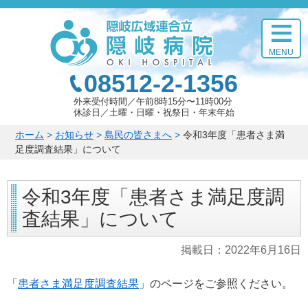
このページの本文へ
MENU
08512-2-1356
外来受付時間
午前8時15分〜11時00分
休診日
土曜・日曜・祝祭日・年末年始
こ
ホーム
>
お知らせ
>
島民の皆さまへ
>
令和3年度「患者さま満
の
足度調査結果」について
ペ
ー
令和3年度「患者さま満足度調
ジ
の
査結果」について
位
置:
掲載日：
2022年6月16日
「
患者さま満足度調査結果
」のページをご参照ください。