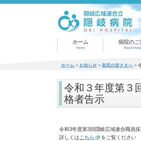
このページの本文へ
ホーム
病院のご
Home
About Hospi
こ
ホーム
>
お知らせ
>
島民の皆さまへ
>
の
ペ
令和３年度第３
ー
ジ
格者告示
の
位
置:
令和3年度第3回隠岐広域連合職員
詳しくは
こちら
をご覧ください