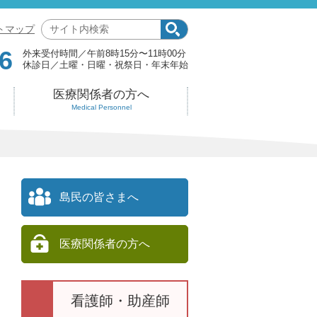
サ
トマップ
イ
6
外来受付時間
午前8時15分〜11時00分
ト
休診日
土曜・日曜・祝祭日・年末年始
内
検
医療関係者の方へ
索:
Medical Personnel
島民の皆さまへ
医療関係者の方へ
看護師・助産師