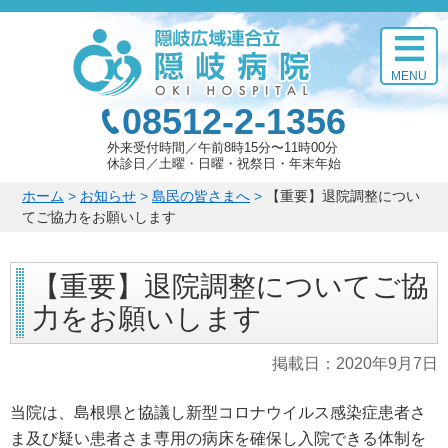
このページの本文へ
MENU
08512-2-1356
外来受付時間
午前8時15分〜11時00分
休診日
土曜・日曜・祝祭日・年末年始
こ
ホーム
>
お知らせ
>
島民の皆さまへ
>
【重要】退院調整につい
の
てご協力をお願いします
ペ
ー
【重要】退院調整についてご協
ジ
の
力をお願いします
位
置:
掲載日：
2020年9月7日
当院は、島根県と協議し新型コロナウイルス感染症患者さ
ま及び疑い患者さま専用の病床を確保し入院できる体制を