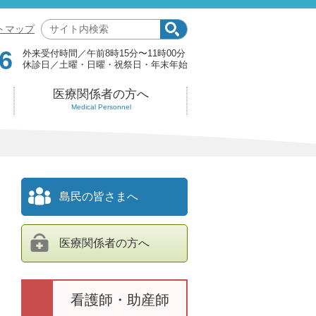
サ
トマップ
イ
6
外来受付時間
午前8時15分〜11時00分
ト
休診日
土曜・日曜・祝祭日・年末年始
内
検
医療関係者の方へ
索:
Medical Personnel
島民の皆さまへ
医療関係者の方へ
看護師・助産師