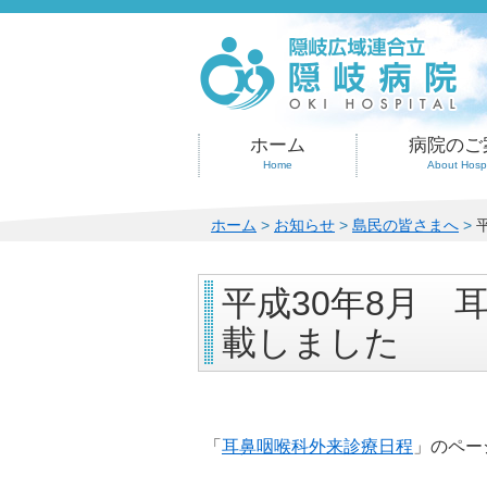
このページの本文へ
ホーム
病院のご
Home
About Hospi
こ
ホーム
>
お知らせ
>
島民の皆さまへ
>
の
ペ
平成30年8月 
ー
ジ
載しました
の
位
置:
「
耳鼻咽喉科外来診療日程
」のペー