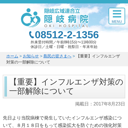
このページの本文へ
MENU
08512-2-1356
外来受付時間
午前8時15分〜11時00分
休診日
土曜・日曜・祝祭日・年末年始
こ
ホーム
>
お知らせ
>
島民の皆さまへ
>
【重要】インフルエンザ
の
対策の一部解除について
ペ
ー
【重要】インフルエンザ対策の
ジ
の
一部解除について
位
置:
掲載日：
2017年8月23日
先日より当院病棟で発生していたインフルエンザ感染につ
いて、８月１８日をもって感染拡大を防ぐための強化対策