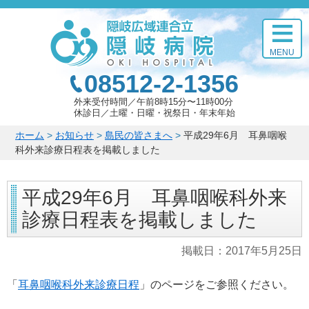
このページの本文へ
MENU
08512-2-1356
外来受付時間
午前8時15分〜11時00分
休診日
土曜・日曜・祝祭日・年末年始
こ
ホーム
>
お知らせ
>
島民の皆さまへ
>
平成29年6月 耳鼻咽喉
の
科外来診療日程表を掲載しました
ペ
ー
平成29年6月 耳鼻咽喉科外来
ジ
の
診療日程表を掲載しました
位
置:
掲載日：
2017年5月25日
「
耳鼻咽喉科外来診療日程
」のページをご参照ください。