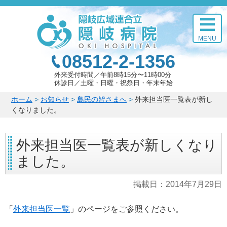
このページの本文へ
MENU
08512-2-1356
外来受付時間
午前8時15分〜11時00分
休診日
土曜・日曜・祝祭日・年末年始
こ
ホーム
>
お知らせ
>
島民の皆さまへ
>
外来担当医一覧表が新し
の
くなりました。
ペ
ー
外来担当医一覧表が新しくなり
ジ
の
ました。
位
置:
掲載日：
2014年7月29日
「
外来担当医一覧
」のページをご参照ください。