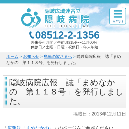
このページの本文へ
MENU
08512-2-1356
外来受付時間
午前8時15分〜11時00分
休診日
土曜・日曜・祝祭日・年末年始
こ
ホーム
>
お知らせ
>
島民の皆さまへ
>
隠岐病院広報 誌「まめ
の
なかの 第１１８号」を発行しました。
ペ
ー
隠岐病院広報 誌「まめなか
ジ
の
の 第１１８号」を発行しまし
位
置:
た。
掲載日：
2013年12月11日
「
広報誌「まめなかの」
」のページをご参照ください。