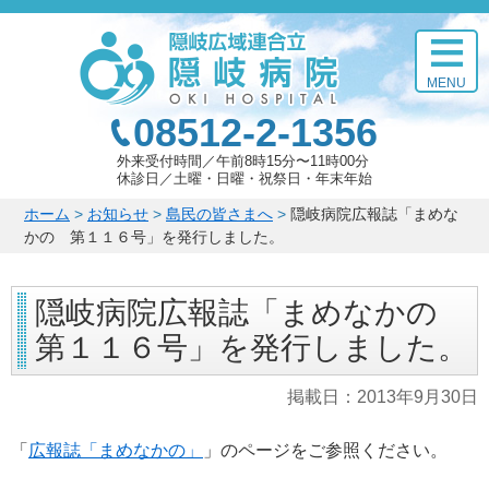
このページの本文へ
MENU
08512-2-1356
外来受付時間
午前8時15分〜11時00分
休診日
土曜・日曜・祝祭日・年末年始
こ
ホーム
>
お知らせ
>
島民の皆さまへ
>
隠岐病院広報誌「まめな
の
かの 第１１６号」を発行しました。
ペ
ー
隠岐病院広報誌「まめなかの
ジ
の
第１１６号」を発行しました。
位
置:
掲載日：
2013年9月30日
「
広報誌「まめなかの」
」のページをご参照ください。